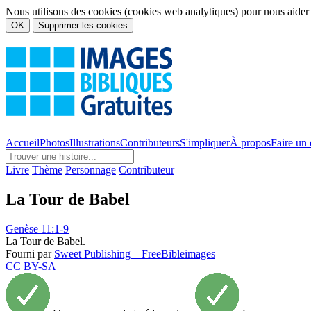
Nous utilisons des cookies (cookies web analytiques) pour nous aider à 
OK
Supprimer les cookies
Accueil
Photos
Illustrations
Contributeurs
S'impliquer
À propos
Faire un
Livre
Thème
Personnage
Contributeur
La Tour de Babel
Genèse 11:1-9
La Tour de Babel.
Fourni par
Sweet Publishing – FreeBibleimages
CC BY-SA