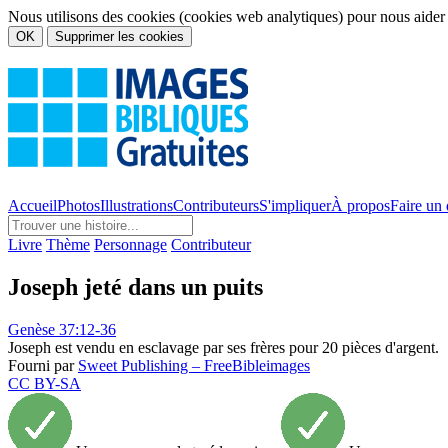
Nous utilisons des cookies (cookies web analytiques) pour nous aider à 
OK
Supprimer les cookies
Accueil
Photos
Illustrations
Contributeurs
S'impliquer
À propos
Faire un
Livre
Thème
Personnage
Contributeur
Joseph jeté dans un puits
Genèse 37:12-36
Joseph est vendu en esclavage par ses frères pour 20 pièces d'argent.
Fourni par
Sweet Publishing – FreeBibleimages
CC BY-SA