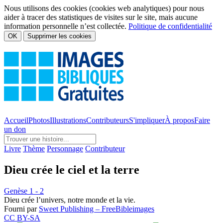
Nous utilisons des cookies (cookies web analytiques) pour nous
aider à tracer des statistiques de visites sur le site, mais aucune
information personnelle n’est collectée.
Politique de confidentialité
OK
Supprimer les cookies
Accueil
Photos
Illustrations
Contributeurs
S'impliquer
À propos
Faire
un don
Livre
Thème
Personnage
Contributeur
Dieu crée le ciel et la terre
Genèse 1 - 2
Dieu crée l’univers, notre monde et la vie.
Fourni par
Sweet Publishing – FreeBibleimages
CC BY-SA