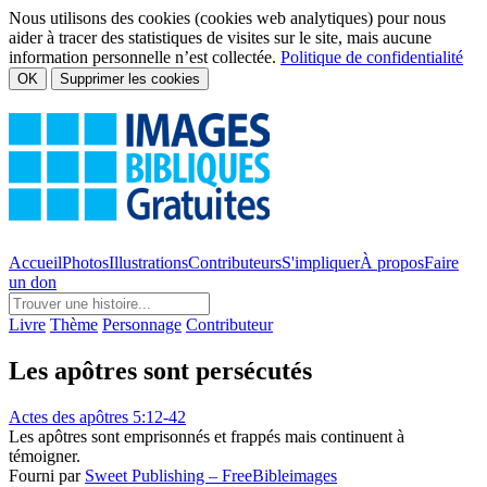
Nous utilisons des cookies (cookies web analytiques) pour nous
aider à tracer des statistiques de visites sur le site, mais aucune
information personnelle n’est collectée.
Politique de confidentialité
OK
Supprimer les cookies
Accueil
Photos
Illustrations
Contributeurs
S'impliquer
À propos
Faire
un don
Livre
Thème
Personnage
Contributeur
Les apôtres sont persécutés
Actes des apôtres 5:12-42
Les apôtres sont emprisonnés et frappés mais continuent à
témoigner.
Fourni par
Sweet Publishing – FreeBibleimages