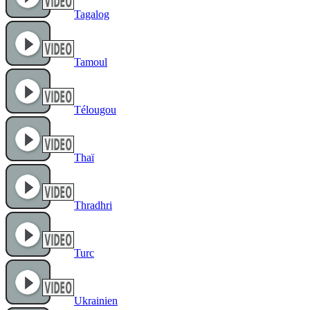
Tagalog
Tamoul
Télougou
Thaï
Thradhri
Turc
Ukrainien