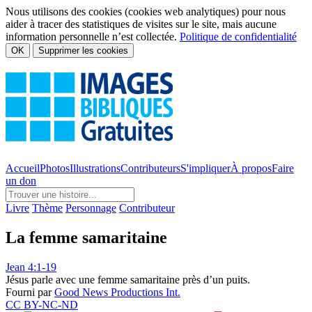
Nous utilisons des cookies (cookies web analytiques) pour nous
aider à tracer des statistiques de visites sur le site, mais aucune
information personnelle n’est collectée.
Politique de confidentialité
OK
Supprimer les cookies
Accueil
Photos
Illustrations
Contributeurs
S'impliquer
À propos
Faire
un don
Livre
Thème
Personnage
Contributeur
La femme samaritaine
Jean 4:1-19
Jésus parle avec une femme samaritaine près d’un puits.
Fourni par
Good News Productions Int.
CC BY-NC-ND