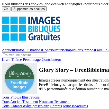
Nous utilisons des cookies (cookies web analytiques) pour nous aider à 
OK
Supprimer les cookies
Accueil
Photos
Illustrations
Contributeurs
S'impliquer
À propos
Faire un
Livre
Thème
Personnage
Contributeur
Glory Story – FreeBibleima
Images créées numériquement des illustration
FreeBibleimages a acquis les droits d’auteur 
d’IA personnalisée et d’édition numérique man
Tous
Photos
Illustrations
Tous
Ancien Testament
Nouveau Testament
Tous
Enfants d’âge préscolaire
Enfants
Jeunesse/adultes