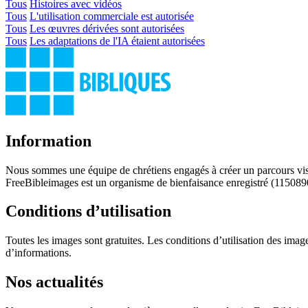
Tous
Histoires avec vidéos
Tous
L'utilisation commerciale est autorisée
Tous
Les œuvres dérivées sont autorisées
Tous
Les adaptations de l'IA étaient autorisées
Information
Nous sommes une équipe de chrétiens engagés à créer un parcours visu
FreeBibleimages est un organisme de bienfaisance enregistré (115089
Conditions d’utilisation
Toutes les images sont gratuites. Les conditions d’utilisation des im
d’informations.
Nos actualités